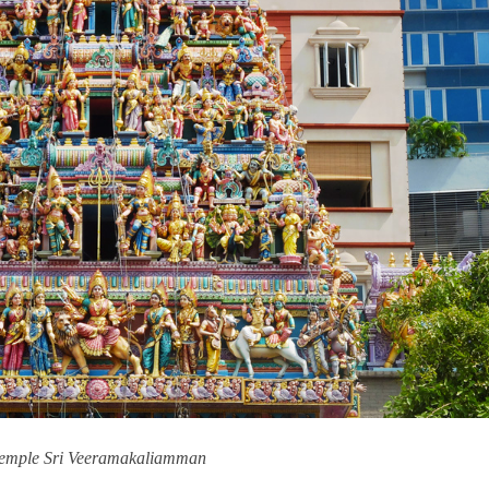
emple Sri Veeramakaliamman